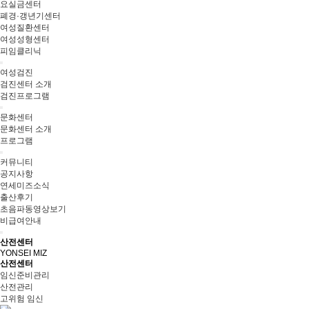
요실금센터
폐경·갱년기센터
여성질환센터
여성성형센터
피임클리닉
여성검진
검진센터 소개
검진프로그램
문화센터
문화센터 소개
프로그램
커뮤니티
공지사항
연세미즈소식
출산후기
초음파동영상보기
비급여안내
산전센터
YONSEI MIZ
산전센터
임신준비관리
산전관리
고위험 임신