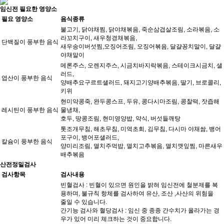
임신전 필요한 영양소
필요 영양소
음식종류
불고기, 닭야채찜, 닭야채볶음, 죽순삼겹살조림, 소라볶음, 소
라꼬치구이, 새우청경채볶음,
단백질이 풍부한 음식
새우송이버섯찜,오징어조림, 오징어볶음, 달걀꽁치말이, 달걀
야채말이
메론주스, 오렌지주스, 시금치바지락볶음, 스테이크시금치, 샐
러드,
엽산이 풍부한 음식
양배추요구르트샐러드, 돼지고기양배추볶음, 딸기, 브로콜리,
키위
현미약콩죽, 완두콩스프, 두유, 콩다시마조림, 콩찰떡, 잣즙해
레시틴이 풍부한 음식
물냉채,
호두, 땅콩조림, 현미영양밥, 약식, 버섯들깨탕
톳조개무침, 해초무침, 미역초회, 김무침, 다시마 야채쌈, 뱅어
포구이, 뱅어포샐러드,
칼슘이 풍부한 음식
양미리조림, 멸치주먹밥, 멸치고추볶음, 멸치깻잎찜, 마른새우
배추볶음
산전정밀검사
검사항목
검사내용
빈혈검사 : 빈혈이 있으면 원인을 밝혀 임신전에 철분제를 복
용하며, 불규칙 항체를 검사하여 유산, 조산 ,사산의 위험을
줄일 수 있습니다.
간기능 검사와 혈당검사 : 임신 중 종종 간수치가 올라가는 경
우가 있어 미리 체크하는 것이 중요합니다.