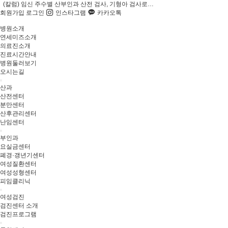
(칼럼) 임신 주수별 산부인과 산전 검사, 기형아 검사로…
회원가입
로그인
인스타그램
카카오톡
병원소개
연세미즈소개
의료진소개
진료시간안내
병원둘러보기
오시는길
산과
산전센터
분만센터
산후관리센터
난임센터
부인과
요실금센터
폐경·갱년기센터
여성질환센터
여성성형센터
피임클리닉
여성검진
검진센터 소개
검진프로그램