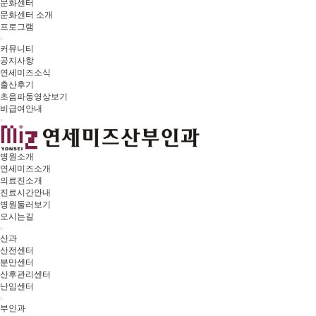
문화센터
문화센터 소개
프로그램
커뮤니티
공지사항
연세미즈소식
출산후기
초음파동영상보기
비급여안내
병원소개
연세미즈소개
의료진소개
진료시간안내
병원둘러보기
오시는길
산과
산전센터
분만센터
산후관리센터
난임센터
부인과