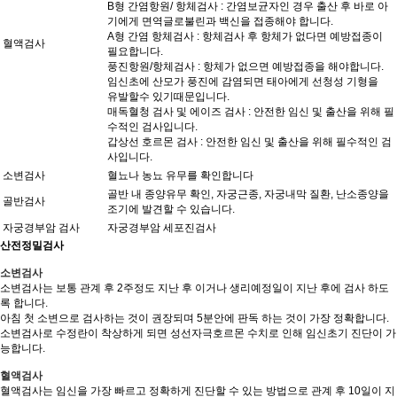
B형 간염항원/ 항체검사 : 간염보균자인 경우 출산 후 바로 아
기에게 면역글로불린과 백신을 접종해야 합니다.
A형 간염 항체검사 : 항체검사 후 항체가 없다면 예방접종이
혈액검사
필요합니다.
풍진항원/항체검사 : 항체가 없으면 예방접종을 해야합니다.
임신초에 산모가 풍진에 감염되면 태아에게 선청성 기형을
유발할수 있기때문입니다.
매독혈청 검사 및 에이즈 검사 : 안전한 임신 및 출산을 위해 필
수적인 검사입니다.
갑상선 호르몬 검사 : 안전한 임신 및 출산을 위해 필수적인 검
사입니다.
소변검사
혈뇨나 농뇨 유무를 확인합니다
골반 내 종양유무 확인, 자궁근종, 자궁내막 질환, 난소종양을
골반검사
조기에 발견할 수 있습니다.
자궁경부암 검사
자궁경부암 세포진검사
산전정밀검사
소변검사
소변검사는 보통 관계 후 2주정도 지난 후 이거나 생리예정일이 지난 후에 검사 하도
록 합니다.
아침 첫 소변으로 검사하는 것이 권장되며 5분안에 판독 하는 것이 가장 정확합니다.
소변검사로 수정란이 착상하게 되면 성선자극호르몬 수치로 인해 임신초기 진단이 가
능합니다.
혈액검사
혈액검사는 임신을 가장 빠르고 정확하게 진단할 수 있는 방법으로 관계 후 10일이 지