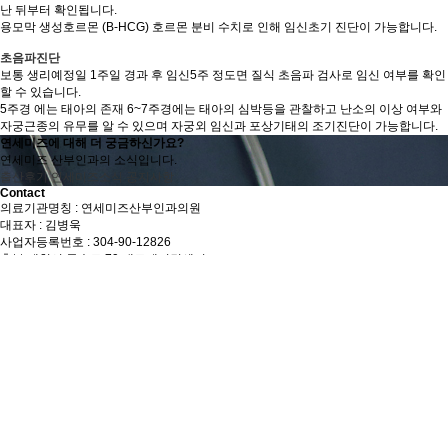
난 뒤부터 확인됩니다.
용모막 생성호르몬 (B-HCG) 호르몬 분비 수치로 인해 임신초기 진단이 가능합니다.
초음파진단
보통 생리예정일 1주일 경과 후 임신5주 정도면 질식 초음파 검사로 임신 여부를 확인
할 수 있습니다.
5주경 에는 태아의 존재 6~7주경에는 태아의 심박등을 관찰하고 난소의 이상 여부와
자궁근종의 유무를 알 수 있으며 자궁외 임신과 포상기태의 조기진단이 가능합니다.
연세미즈에 대해 더 궁금하신가요?
연세미즈 산부인과의 소식입니다.
출산후기
연세미즈소식
공지사항
Contact
의료기관명칭 : 연세미즈산부인과의원
대표자 : 김병욱
사업자등록번호 : 304-90-12826
충북 제천시 독순로 79 내토메디컬센터
대표번호 : 043.652.6700
연세미즈소식
(칼럼) 임신 주수별 산부인…
(칼럼) 출산 후 질이완증 …
(칼럼) 여성 성기능 고민,…
(칼럼) 자연분만 시 회음부…
(칼럼) “나에게 맞는 출산…
주요 서비스
비급여안내
인스타그램
카카오톡