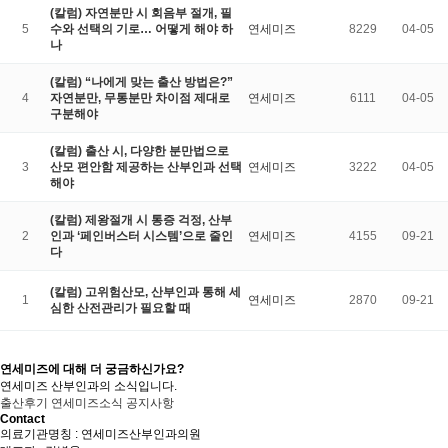
(칼럼) 자연분만 시 회음부 절개, 필
5
수와 선택의 기로… 어떻게 해야 하
연세미즈
8229
04-05
나
(칼럼) “나에게 맞는 출산 방법은?”
4
자연분만, 무통분만 차이점 제대로
연세미즈
6111
04-05
구분해야
(칼럼) 출산 시, 다양한 분만법으로
3
산모 편안함 제공하는 산부인과 선택
연세미즈
3222
04-05
해야
(칼럼) 제왕절개 시 통증 걱정, 산부
2
인과 ‘페인버스터 시스템’으로 줄인
연세미즈
4155
09-21
다
(칼럼) 고위험산모, 산부인과 통해 세
1
연세미즈
2870
09-21
심한 산전관리가 필요할 때
연세미즈에 대해 더 궁금하신가요?
연세미즈 산부인과의 소식입니다.
출산후기
연세미즈소식
공지사항
Contact
의료기관명칭 : 연세미즈산부인과의원