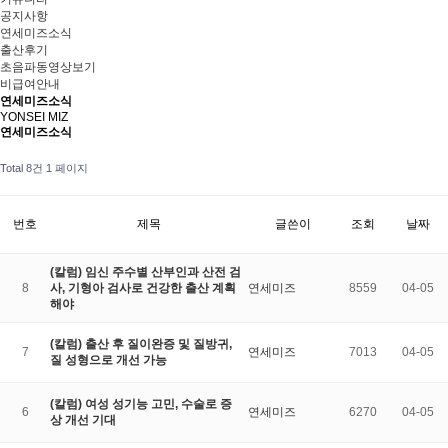
공지사항
연세미즈소식
출산후기
초음파동영상보기
비급여안내
연세미즈소식
YONSEI MIZ
연세미즈소식
Total 8건
1 페이지
번호
제목
글쓴이
조회
날짜
(칼럼) 임신 주수별 산부인과 산전 검
8
사, 기형아 검사로 건강한 출산 계획
연세미즈
8559
04-05
해야
(칼럼) 출산 후 질이완증 및 질방귀,
7
연세미즈
7013
04-05
질 성형으로 개선 가능
(칼럼) 여성 성기능 고민, 수술로 증
6
연세미즈
6270
04-05
상 개선 기대