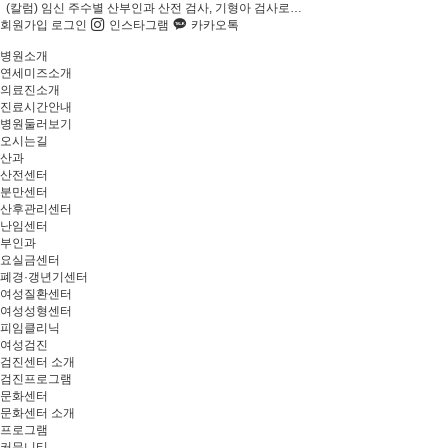
(칼럼) 임신 주수별 산부인과 산전 검사, 기형아 검사로…
회원가입
로그인
인스타그램
카카오톡
병원소개
연세미즈소개
의료진소개
진료시간안내
병원둘러보기
오시는길
산과
산전센터
분만센터
산후관리센터
난임센터
부인과
요실금센터
폐경·갱년기센터
여성질환센터
여성성형센터
피임클리닉
여성검진
검진센터 소개
검진프로그램
문화센터
문화센터 소개
프로그램
커뮤니티